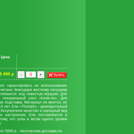
Цена
8 490 р
-
+
Купить
ют гарантировать их использование
считана: благодаря жесткому несущему
сгибаются под тяжестью игрушек. Для
я специальный узел «hook-on». Для
я подставка. Материал не мнется, не
0 лет. Ели «Triumph» - демократичный
, безупречное качество и нарядный вид
ее настроение. Ели поставляются в
тому, что узлы и ветви одного уровня
.
 от 5000 р. - бесплатная доставка по