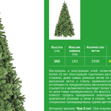
Высота
Максим.
Количество
(см)
ширина
веток
(см)
365
183
3398
4
Материалы и конструкция елей позволя
более 10 лет. Конструкция тщательно рас
стержню, даже самые длинные ветви не 
крепления веток к стволу применяетс
устойчивости предусмотрена металлическа
ссыхается и великолепно выглядит более 1
по цене товар премиум класса. Их красота
помогут создать праздничное новогодн
компактной упаковке и легки в сборке, по
специально промаркированы одним цветом
Интернет магазин "
Мир Елки
". При покупке