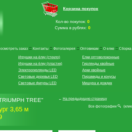
Корзина покупок
Кол-во покупок:
0
Сумма в рублях:
0
::
::
::
::
::
осмотреть заказ
Контакты
Фотогалерея
Оптовикам
О елке
Сборка
Игрушки на ёлку (стекло)
Елки оптоволоконные
Игрушки на ёлку (пластик)
Гирлянды хвойные
Электрогирлянды LED
Арки хвойные
Световые деревья LED
Пирамиды и конусы
Световые фигуры LED
Мишура и дождик
←
На предыдущую страницу
 "TRIUMPH TREE"
Все фотографии
(клик
рг 3,65 м
9