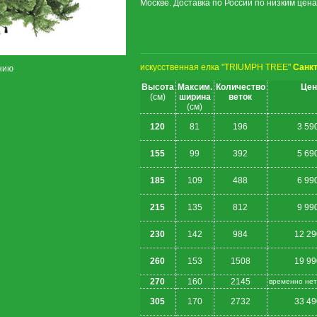
Москве. Доставка по России по низким цена
искусственная елка "TRIUMPH TREE"
Санкт
нию
Высота
Максим.
Количество
Цен
(см)
ширина
веток
(см)
120
81
196
3 59
155
99
392
5 69
185
109
488
6 99
215
135
812
9 99
230
142
984
12 29
260
153
1508
19 99
270
160
2145
временно нет
305
170
2732
33 49