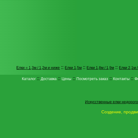
::
::
::
Елки = 1,3м / 1,2м и ниже
Елки 1,5м
Елки 1,8м / 1,9м
Елки 2,1м /
::
::
::
::
::
Каталог
Доставка
Цены
Посмотреть заказ
Контакты
Ф
Искусственные елки недорого
Создение, продви